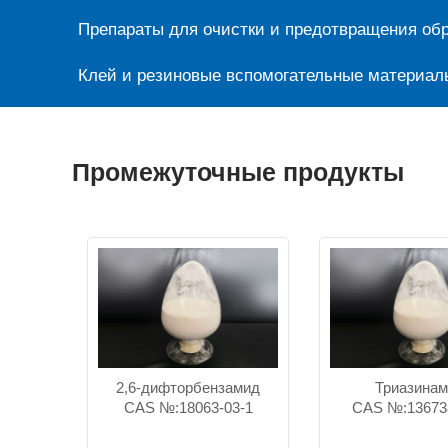
Препараты для очистки и предотвращения обр
Клей и резиновые вспомогательные материал
Промежуточные продукты
2,6-дифторбензамид
Триазина
CAS №:18063-03-1
CAS №:13673