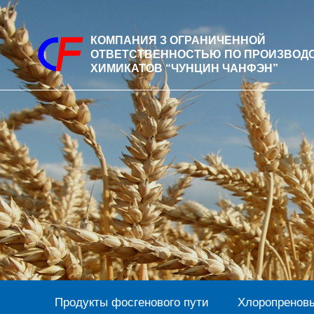
КОМПАНИЯ З ОГРАНИЧЕННОЙ
ОТВЕТСТВЕННОСТЬЮ ПО ПРОИЗВОД
ХИМИКАТОВ “ЧУНЦИН ЧАНФЭН”
Продукты фосгенового пути
Хлоропреновы