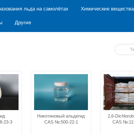
азования льда на самолётах
Химические вещества
ы
Другие
Т
мид
Никотиновый альдегид
2,6-Dichlorob
8-23-3
CAS №:500-22-1
CAS №:119