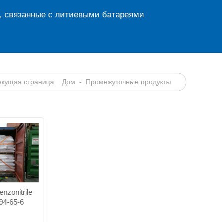
, связанные с литиевыми батареями
екущая страница:
Дом
- Промежуточные продукты
enzonitrile
4-65-6