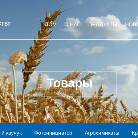
СТВУ
ДОМ
О НАС
ПРОДУКТЫ
НОВ
Товары
й каучук
Фотоинициатор
Агрохимикаты
Кр